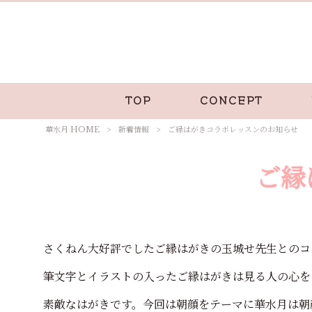
TOP
CONCEPT
華水月 HOME
>
新着情報
>
ご縁はがきコラボレッスンのお知らせ
ご縁
さくねん大好評でしたご縁はがきの玉城せ先生とのコ
筆文字とイラストの入ったご縁はがきは見る人の心を
素敵なはがきです。今回は朝顔をテーマに華水月は朝